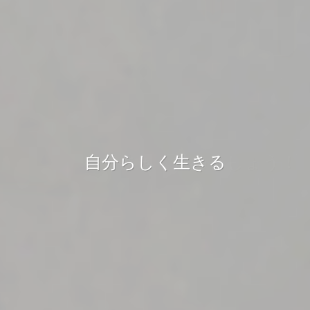
自分らしく生きる
自分らしく生きる
さぁ 始めましょう！