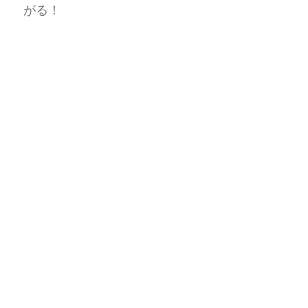
がる！
脳の中にある視力を引き出して視力を上げてい
メニュー
09012806812
LINE
メール
きます！
視力回復が楽しい♪
所作しぐさレッスン