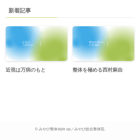
新着記事
近視は万病のもと
整体を極める西村麻由
©
みやび整体style up／みやび総合整体院.